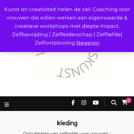
Kunst en creativiteit helen de ziel. Coaching voor
vrouwen die willen werken aan eigenwaarde &
creatieve workshops met diepte impact.
Zelfbevrijding | Zelfleiderschap | Zelfliefde|
Zelfontplooiing
Negeren
0
kleding
Ontwikkelen van zelfliefde voor vrouwen
/