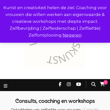
Kunst en creativiteit helen de ziel. Coaching voor
vrouwen die willen werken aan eigenwaarde &
creatieve workshops met diepte impact.
Zelfbevrijding | Zelfleiderschap | Zelfliefde|
Zelfontplooiing
Negeren
0
Consults, coaching en workshops
Ontwikkelen van zelfliefde voor vrouwen
/
Consults,