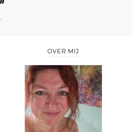
”
”
OVER MIJ