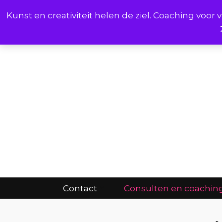
Kunst en creativiteit helen de ziel. Coaching voo
Cont
Contact
Consulten en coachin