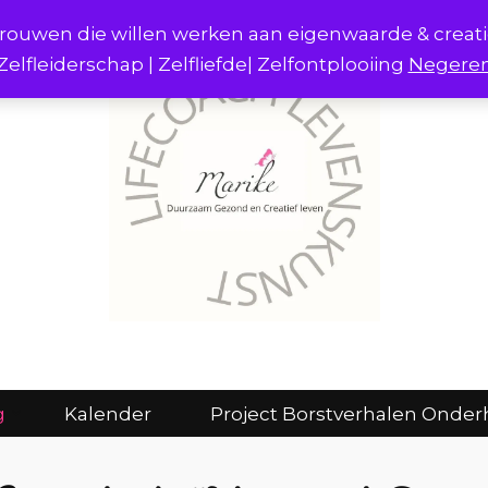
r vrouwen die willen werken aan eigenwaarde & creat
Zelfleiderschap | Zelfliefde| Zelfontplooiing
Negere
act
Consulten en coaching
Kalender
g
Kalender
Project Borstverhalen Onder