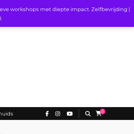
ieve workshops met diepte impact. Zelfbevrijding |
n
Project Borstverhalen Onderhuids
0
huids