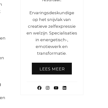
om
;
Ervaringsdeskundige
op het snijvlak van
creatieve zelfexpressie
en welzijn. Specialisaties
een
in energetisch-,
emotiewerk en
transformatie.
en
LEES MEER
g
sen