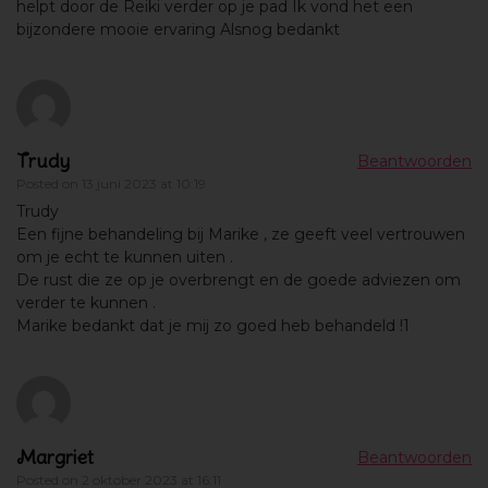
helpt door de Reiki verder op je pad Ik vond het een
bijzondere mooie ervaring Alsnog bedankt
Trudy
Beantwoorden
Posted on
13 juni 2023 at 10:19
Trudy
Een fijne behandeling bij Marike , ze geeft veel vertrouwen
om je echt te kunnen uiten .
De rust die ze op je overbrengt en de goede adviezen om
verder te kunnen .
Marike bedankt dat je mij zo goed heb behandeld !1
Margriet
Beantwoorden
Posted on
2 oktober 2023 at 16:11