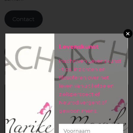
Contact
Levenskunst
Consults & Coaching
Inschrijven Levenskunst
Harte groet,
- tips, inzichten en
Marike
filosoferen over het
leven vanuit liefde en
Levenskunst
zielsperspectief;
Neurodivergent of
Inschrijven Levenskunst - tips, inzichten en
gewoon mens.
filosoferen over het leven vanuit liefde en
zielsperspectief; Neurodivergent of gewoon
mens.