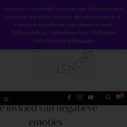
Kunst en creativiteit helen de ziel. Coaching voor
vrouwen die willen werken aan eigenwaarde &
creatieve workshops met diepte impact.
Zelfbevrijding | Zelfleiderschap | Zelfliefde|
Zelfontplooiing
Negeren
0