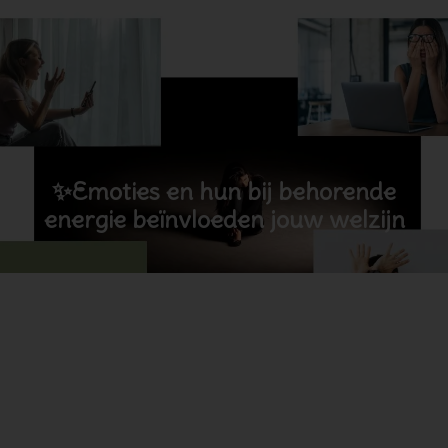
✨️Emoties en hun bij behorende
energie beïnvloeden jouw welzijn