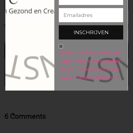
Je bent akkoord met de
Algemene Voorwaarden
Je bent akkoord met de Algemene
en de Privacy Policy van
Voorwaarden en de Privacy Policy van
www.marikedaalman.nl
www.marikedaalman.nl
6 Comments