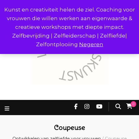
Kunst en creativiteit helen de ziel. Coaching voor
vrouwen die willen werken aan eigenwaarde &
creatieve workshops met diepte impact.
Zelfbevrijding | Zelfleiderschap | Zelfliefde|
Zelfontplooiing
Negeren
0
Coupeuse
Ontwikkelen van zelfliefde voor vrouwen
/
Coupeuse