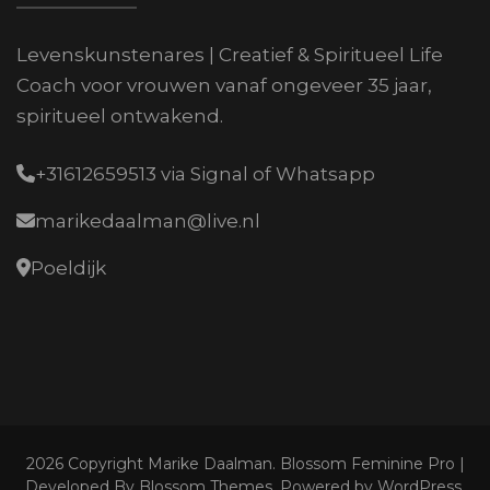
Levenskunstenares | Creatief & Spiritueel Life
Coach voor vrouwen vanaf ongeveer 35 jaar,
spiritueel ontwakend.
+31612659513 via Signal of Whatsapp
marikedaalman@live.nl
Poeldijk
2026 Copyright
Marike Daalman
.
Blossom Feminine Pro |
Developed By
Blossom Themes
.
Powered by
WordPress
.