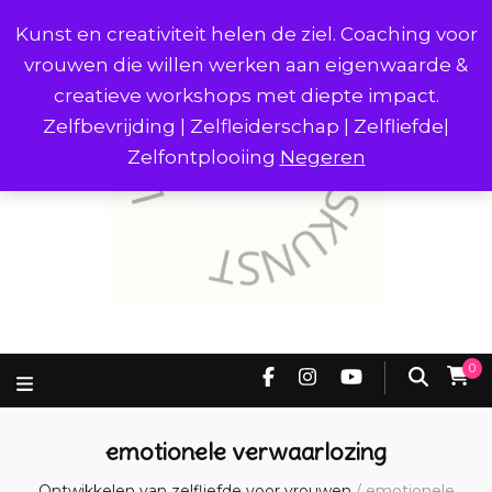
Kunst en creativiteit helen de ziel. Coaching voor
vrouwen die willen werken aan eigenwaarde &
creatieve workshops met diepte impact.
Zelfbevrijding | Zelfleiderschap | Zelfliefde|
Zelfontplooiing
Negeren
0
emotionele verwaarlozing
Ontwikkelen van zelfliefde voor vrouwen
/
emotionele