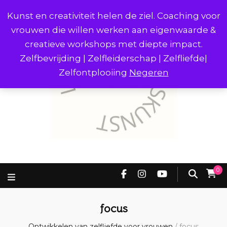
Kunst en creativiteit helen de ziel. Coaching voor
vrouwen die willen werken aan eigenwaarde &
creatieve workshops met diepte impact.
Zelfbevrijding | Zelfleiderschap | Zelfliefde|
Zelfontplooiing
Negeren
0
focus
Ontwikkelen van zelfliefde voor vrouwen
/
focus