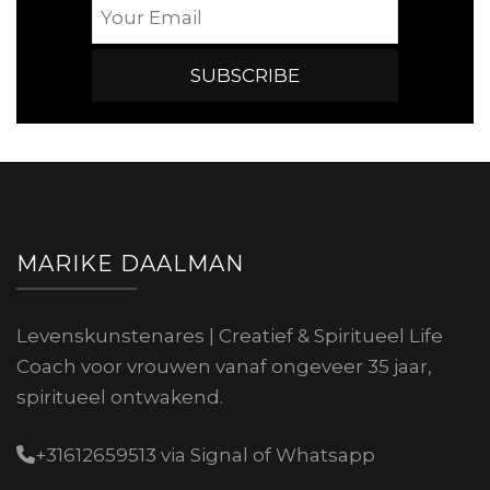
MARIKE DAALMAN
Levenskunstenares | Creatief & Spiritueel Life
Coach voor vrouwen vanaf ongeveer 35 jaar,
spiritueel ontwakend.
+31612659513 via Signal of Whatsapp