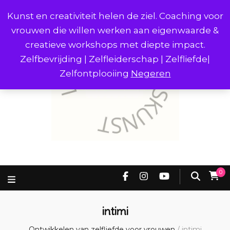
Kunst en creativiteit helen de ziel. Coaching voor
vrouwen die willen werken aan eigenwaarde &
creatieve workshops met diepte impact.
Zelfbevrijding | Zelfleiderschap | Zelfliefde|
Zelfontplooiing
Negeren
0
intimi
Ontwikkelen van zelfliefde voor vrouwen
/
intimi