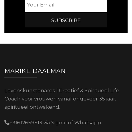
MARIKE DAALMAN
Levenskunstenares | Creatief & Spiritueel Life
Coach voor vrouwen vanaf ongeveer 35 jaar,
spiritueel ontwakend.
+31612659513 via Signal of Whatsapp