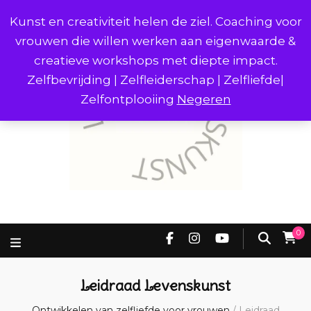
Kunst en creativiteit helen de ziel. Coaching voor
vrouwen die willen werken aan eigenwaarde &
creatieve workshops met diepte impact.
Zelfbevrijding | Zelfleiderschap | Zelfliefde|
Zelfontplooiing
Negeren
0
Leidraad Levenskunst
Ontwikkelen van zelfliefde voor vrouwen
/
Leidraad