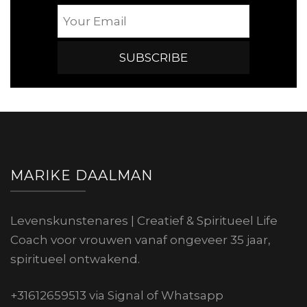
MARIKE DAALMAN
Levenskunstenares | Creatief & Spiritueel Life
Coach voor vrouwen vanaf ongeveer 35 jaar,
spiritueel ontwakend.
+31612659513 via Signal of Whatsapp