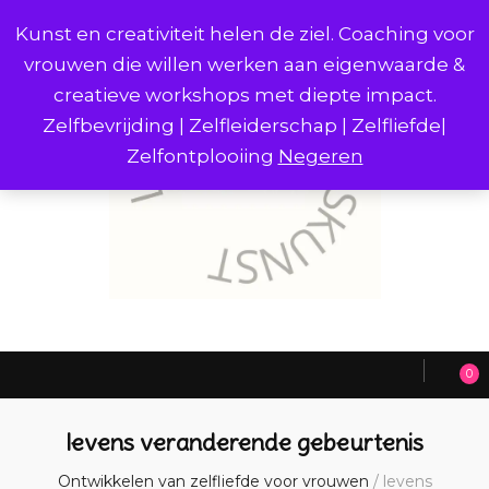
Kunst en creativiteit helen de ziel. Coaching voor
vrouwen die willen werken aan eigenwaarde &
creatieve workshops met diepte impact.
Zelfbevrijding | Zelfleiderschap | Zelfliefde|
Zelfontplooiing
Negeren
0
levens veranderende gebeurtenis
Ontwikkelen van zelfliefde voor vrouwen
/
levens