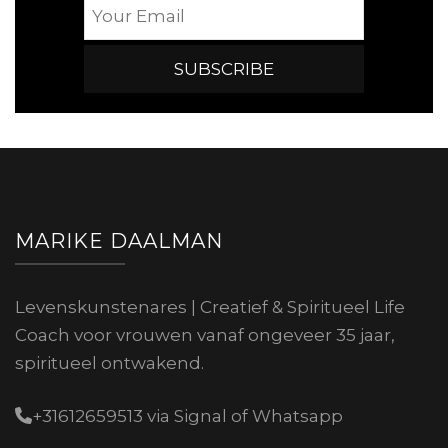
MARIKE DAALMAN
Levenskunstenares | Creatief & Spiritueel Life
Coach voor vrouwen vanaf ongeveer 35 jaar,
spiritueel ontwakend.
+31612659513 via Signal of Whatsapp