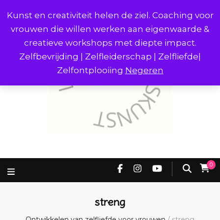
Kunst en creativiteit helen de ziel. Coaching voor
vrouwen die willen werken aan eigenwaarde &
creatieve workshops met diepte impact.
Zelfbevrijding | Zelfleiderschap | Zelfliefde|
Zelfontplooiing
Negeren
0
streng
Ontwikkelen van zelfliefde voor vrouwen
/
streng