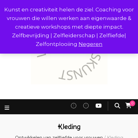
Kunst en creativiteit helen de ziel. Coaching voor
vrouwen die willen werken aan eigenwaarde &
creatieve workshops met diepte impact.
Zelfbevrijding | Zelfleiderschap | Zelfliefde|
Zelfontplooiing
Negeren
0
Kleding
Ontwikkelen van zelfliefde voor vrouwen
/
Kleding