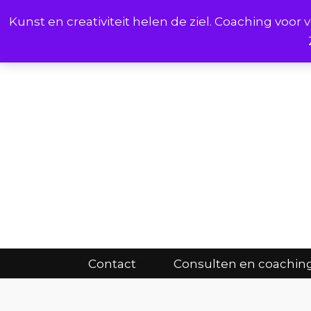
Kunst en creativiteit helen de ziel. Coaching voo
Cont
Contact
Consulten en coachin