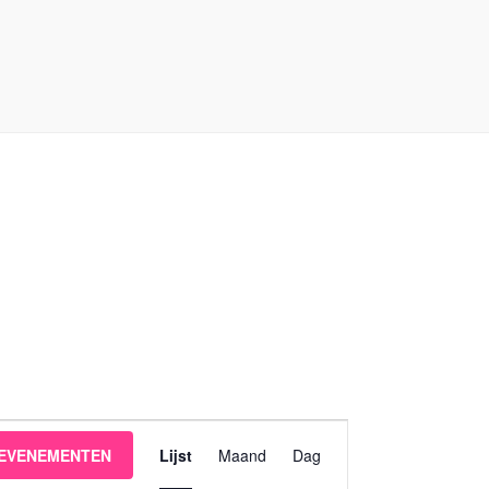
d
Evenement
 EVENEMENTEN
Lijst
Maand
Dag
weergaven