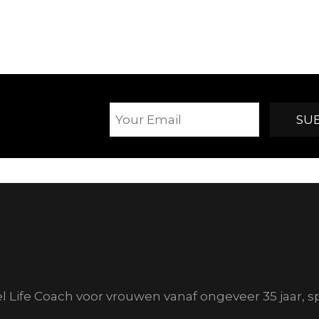
el Life Coach voor vrouwen vanaf ongeveer 35 jaar, s