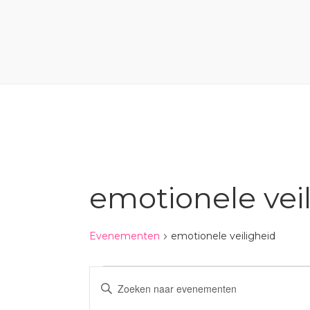
emotionele vei
Evenementen
emotionele veiligheid
Evenementen
Evenementen
Vul
Zoeken
een