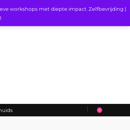
ieve workshops met diepte impact. Zelfbevrijding |
n
Project Borstverhalen Onderhuids
huids
0