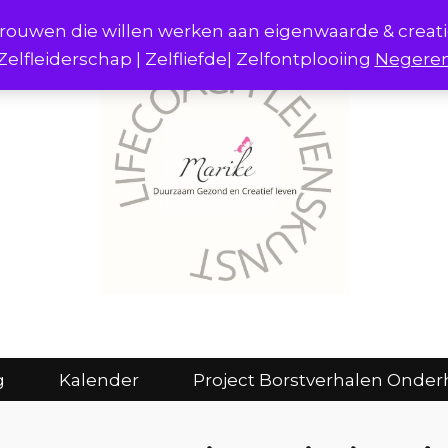
r vrouwen die willen werken aan eigenwaarde & creat
Zelfleiderschap | Zelfliefde| Zelfontplooiing
Negere
act
Consulten en coaching
Kalender
g
Kalender
Project Borstverhalen Onder