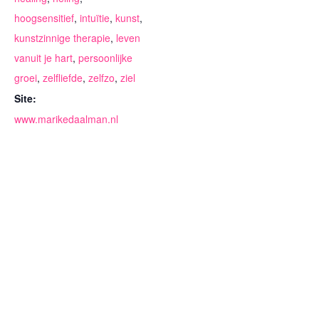
hoogsensitief
,
intuïtie
,
kunst
,
kunstzinnige therapie
,
leven
vanuit je hart
,
persoonlijke
groei
,
zelfliefde
,
zelfzo
,
ziel
Site:
www.marikedaalman.nl