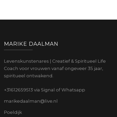
MARIKE DAALMAN
Levenskunstenares | Creatief & Spiritueel Life
Coach voor vrouwen vanaf ongeveer 35 jaar,
spiritueel ontwakend.
+31612659513 via Signal of Whatsapp
marikedaalman@live.nl
Poeldijk