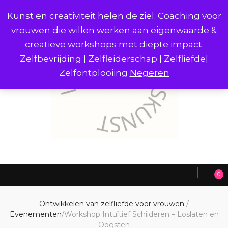
Kunst en creativiteit helen de ziel. Coaching voor
vrouwen die willen werken aan eigenwaarde &
creatieve workshops met diepte impact.
Zelfbevrijding | Zelfleiderschap | Zelfliefde|
Zelfontplooiing
Negeren
0
Ontwikkelen van zelfliefde voor vrouwen
/
Evenementen
/
Workshop Intuïtief Schilderen – Loslaten en
Oogsten