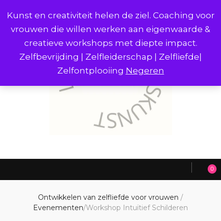
Kunst en creativiteit helen de ziel. Coaching voor
vrouwen die willen werken aan eigenwaarde &
creatieve workshops met diepte impact.
Zelfbevrijding | Zelfleiderschap | Zelfliefde|
Zelfontplooiing
Negeren
0
Ontwikkelen van zelfliefde voor vrouwen
/
Evenementen
/
Workshop Intuïtief Schilderen