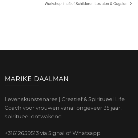
Workshop Intuïtief Schilderen Loslaten & Oogsten
MARIKE DAALMAN
Levenskunstenares | Creatief & Spiritueel Life
Coach voor vrouwen vanaf ongeveer 35 jaar,
spiritueel ontwakend.
+31612659513 via Signal of Whatsapp