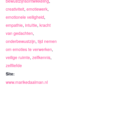
bewustzijnsontwikkeling
,
creativiteit
,
emotiewerk
,
emotionele veiligheid
,
empathie
,
intuïtie
,
kracht
van gedachten
,
onderbewustzijn
,
tijd nemen
om emoties te verwerken
,
veilige ruimte
,
zelfkennis
,
zelfliefde
Site:
www.marikedaalman.nl