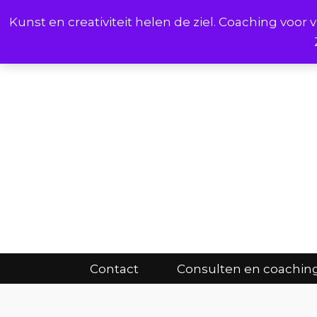
Kunst en creativiteit helen de ziel. Coaching voo
Cont
Contact
Consulten en coachin