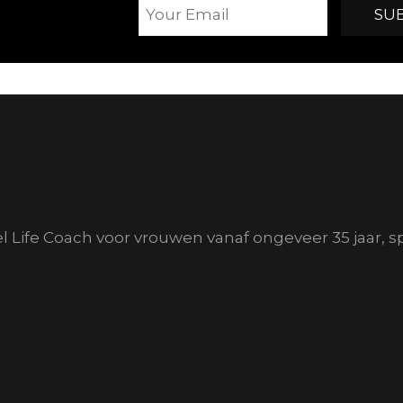
el Life Coach voor vrouwen vanaf ongeveer 35 jaar, s