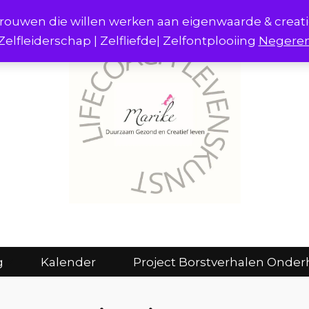
r vrouwen die willen werken aan eigenwaarde & creat
Zelfleiderschap | Zelfliefde| Zelfontplooiing
Negere
act
Consulten en coaching
Kalender
g
Kalender
Project Borstverhalen Onder