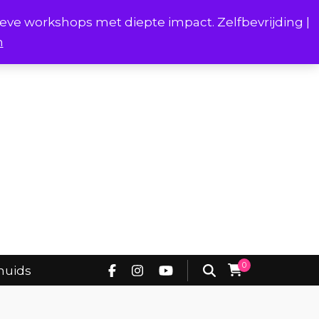
ieve workshops met diepte impact. Zelfbevrijding |
n
Project Borstverhalen Onderhuids
0
huids