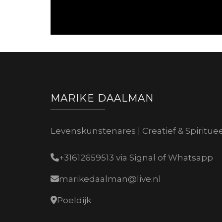
MARIKE DAALMAN
Levenskunstenares | Creatief & Spiritue
+31612659513 via Signal of Whatsapp
marikedaalman@live.nl
Poeldijk