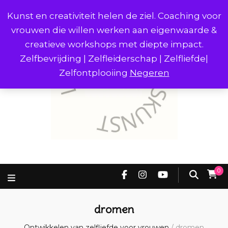
Kunst en creativiteit helen de ziel. Coaching voor
vrouwen die willen werken aan eigenwaarde &
creatieve workshops met diepte impact.
Zelfbevrijding | Zelfleiderschap | Zelfliefde|
Zelfontplooiing
Negeren
0
dromen
Ontwikkelen van zelfliefde voor vrouwen
/
dromen