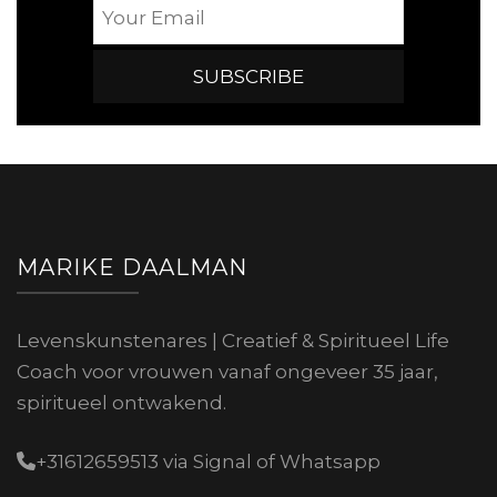
MARIKE DAALMAN
Levenskunstenares | Creatief & Spiritueel Life
Coach voor vrouwen vanaf ongeveer 35 jaar,
spiritueel ontwakend.
+31612659513 via Signal of Whatsapp