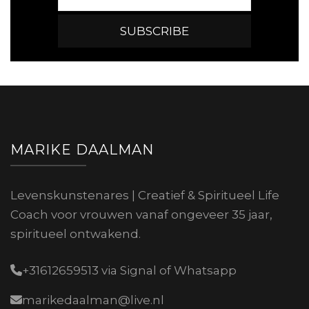
MARIKE DAALMAN
Levenskunstenares | Creatief & Spiritueel Life
Coach voor vrouwen vanaf ongeveer 35 jaar,
spiritueel ontwakend.
+31612659513 via Signal of Whatsapp
marikedaalman@live.nl