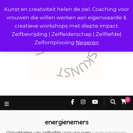
Kunst en creativiteit helen de ziel. Coaching voor
vrouwen die willen werken aan eigenwaarde &
creatieve workshops met diepte impact.
Zelfbevrijding | Zelfleiderschap | Zelfliefde|
Zelfontplooiing
Negeren
0
energienemers
Ontwikkelen van zelfliefde voor vrouwen
/
energienemers