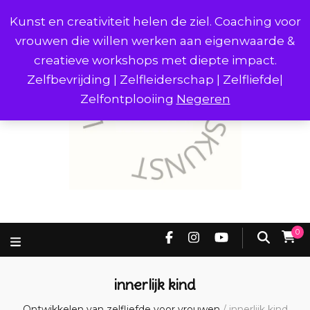
Kunst en creativiteit helen de ziel. Coaching voor
vrouwen die willen werken aan eigenwaarde &
creatieve workshops met diepte impact.
Zelfbevrijding | Zelfleiderschap | Zelfliefde|
Zelfontplooiing
Negeren
0
innerlijk kind
Ontwikkelen van zelfliefde voor vrouwen
/
innerlijk kind