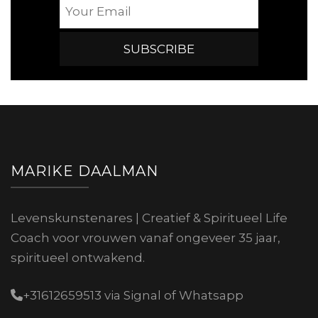
MARIKE DAALMAN
Levenskunstenares | Creatief & Spiritueel Life
Coach voor vrouwen vanaf ongeveer 35 jaar,
spiritueel ontwakend.
+31612659513 via Signal of Whatsapp