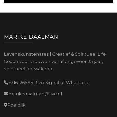
MARIKE DAALMAN
Levenskunstenares | Creatief & Spiritueel Life
Coach voor vrouwen vanaf ongeveer 35 jaar,
spiritueel ontwakend.
+31612659513 via Signal of Whatsapp
marikedaalman@live.nl
Poeldijk