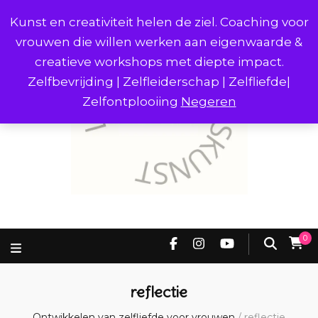
Kunst en creativiteit helen de ziel. Coaching voor
vrouwen die willen werken aan eigenwaarde &
creatieve workshops met diepte impact.
Zelfbevrijding | Zelfleiderschap | Zelfliefde|
Zelfontplooiing
Negeren
0
reflectie
Ontwikkelen van zelfliefde voor vrouwen
/
reflectie