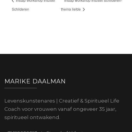
Instap Workshop Intuïtief
Instap workshop Intuïtief Schilderen-
Schilderen
thema liefde
MARIKE DAALMAN
Levenskunstenares | Creatief & Spiritueel Life
Coach voor vrouwen vanaf ongeveer 35 jaar,
spiritueel ontwakend.