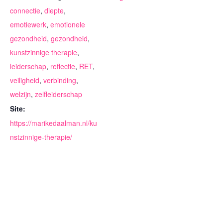
connectie
,
diepte
,
emotiewerk
,
emotionele
gezondheid
,
gezondheid
,
kunstzinnige therapie
,
leiderschap
,
reflectie
,
RET
,
veiligheid
,
verbinding
,
welzijn
,
zelfleiderschap
Site:
https://marikedaalman.nl/ku
nstzinnige-therapie/