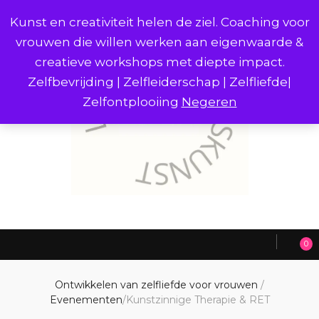
Kunst en creativiteit helen de ziel. Coaching voor
vrouwen die willen werken aan eigenwaarde &
creatieve workshops met diepte impact.
Zelfbevrijding | Zelfleiderschap | Zelfliefde|
Zelfontplooiing
Negeren
0
Ontwikkelen van zelfliefde voor vrouwen
/
Evenementen
/
Kunstzinnige Therapie & RET