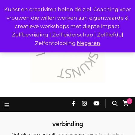
Kunst en creativiteit helen de ziel. Coaching voor
vrouwen die willen werken aan eigenwaarde &
creatieve workshops met diepte impact.
Zelfbevrijding | Zelfleiderschap | Zelfliefde|
Zelfontplooiing
Negeren
0
verbinding
Ontwikkelen van zelfliefde voor vrouwen
/
verbinding