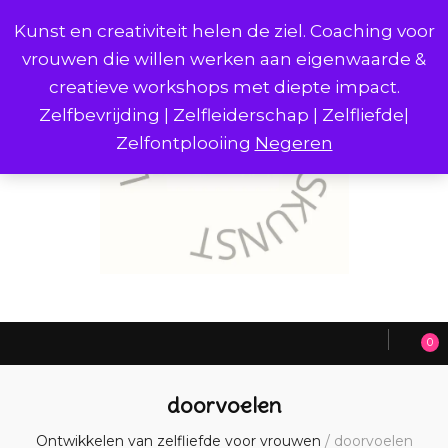
Kunst en creativiteit helen de ziel. Coaching voor
vrouwen die willen werken aan eigenwaarde &
creatieve workshops met diepte impact.
Zelfbevrijding | Zelfleiderschap | Zelfliefde|
Zelfontplooiing
Negeren
0
doorvoelen
Ontwikkelen van zelfliefde voor vrouwen
/
doorvoelen