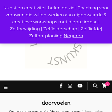
Kunst en creativiteit helen de ziel. Coaching voor
vrouwen die willen werken aan eigenwaarde &
creatieve workshops met diepte impact.
Zelfbevrijding | Zelfleiderschap | Zelfliefde|
Zelfontplooiing
Negeren
0
doorvoelen
Ontwikkelen van zelfliefde voor vrouwen
/
doorvoelen