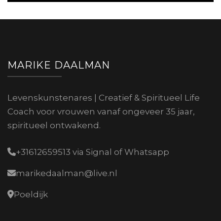
MARIKE DAALMAN
Levenskunstenares | Creatief & Spiritueel Life
Coach voor vrouwen vanaf ongeveer 35 jaar,
spiritueel ontwakend.
+31612659513 via Signal of Whatsapp
marikedaalman@live.nl
Poeldijk