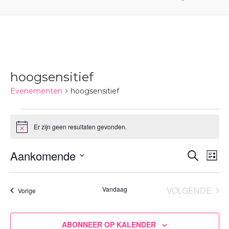
hoogsensitief
Evenementen
hoogsensitief
Evenementen
Er zijn geen resultaten gevonden.
Bericht
Evene
Aankomende
Ev
ZOEKEN
LIJST
Zoeke
we
Selecteer
en
nav
een
Vandaag
VOLGENDE
Evenementen
Vorige
weerg
datum.
EVENEM
naviga
ABONNEER OP KALENDER