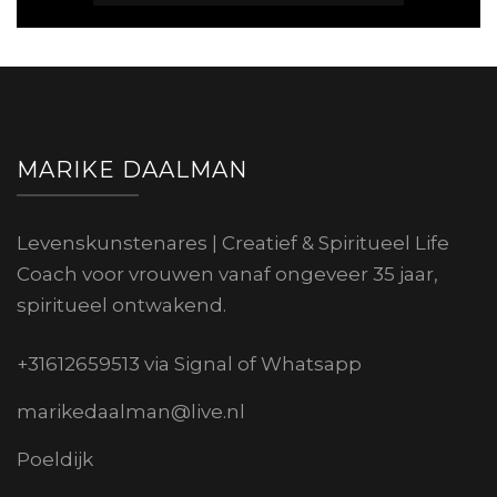
MARIKE DAALMAN
Levenskunstenares | Creatief & Spiritueel Life
Coach voor vrouwen vanaf ongeveer 35 jaar,
spiritueel ontwakend.
+31612659513 via Signal of Whatsapp
marikedaalman@live.nl
Poeldijk