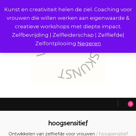
Kunst en creativiteit helen de ziel. Coaching voor
vrouwen die willen werken aan eigenwaarde &
creatieve workshops met diepte impact.
Zelfbevrijding | Zelfleiderschap | Zelfliefde|
Zelfontplooiing
Negeren
0
hoogsensitief
Ontwikkelen van zelfliefde voor vrouwen
/
hoogsensitief