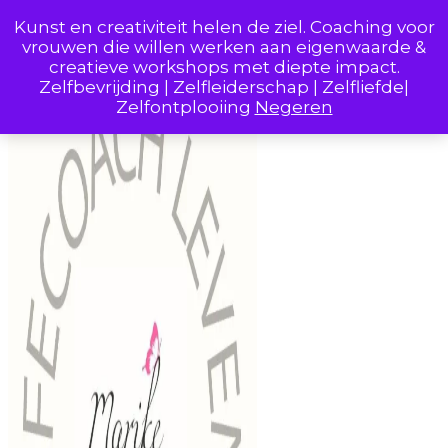
Skip to Content
Kunst en creativiteit helen de ziel. Coaching voor
vrouwen die willen werken aan eigenwaarde &
creatieve workshops met diepte impact.
Zelfbevrijding | Zelfleiderschap | Zelfliefde|
Zelfontplooiing
Negeren