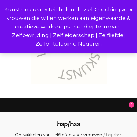
Kunst en creativiteit helen de ziel. Coaching voor
vrouwen die willen werken aan eigenwaarde &
creatieve workshops met diepte impact.
Zelfbevrijding | Zelfleiderschap | Zelfliefde|
Zelfontplooiing
Negeren
0
hsp/hss
Ontwikkelen van zelfliefde voor vrouwen
/
hsp/hss