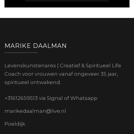
MARIKE DAALMAN
Levenskunstenares | Creatief & Spiritueel Life
Coach voor vrouwen vanaf ongeveer 35 jaar,
spiritueel ontwakend.
+31612659513 via Signal of Whatsapp
marikedaalman@live.nl
Poeldijk