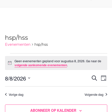
hsp/hss
Evenementen
hsp/hss
Evenementen
Geen evenementen gepland voor augustus 8, 2026. Ga naar de
in
Bericht
volgende aankomende evenementen
.
augustus
8,
Evene
8/8/2026
Ev
ZOEKEN
DAG
2026
Zoeke
we
Selecteer
en
nav
een
Vorige dag
Volgende dag
weerg
datum.
naviga
ABONNEER OP KALENDER