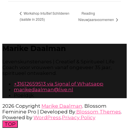
Reading
Workshop Intuïtief Schilderen
(laatste in 2025)
Nieuwjaarsvoornemen
Marike Daalman
Levenskunstenares | Creatief & Spiritueel Life
Coach voor vrouwen vanaf ongeveer 35 jaar,
spiritueel ontwakend.
+31612659513 via Signal of Whatsapp
marikedaalman@live.nl
Poeldijk
2026 Copyright
Marike Daalman
.
Blossom
Feminine Pro | Developed By
Blossom Themes
.
Powered by
WordPress
.
Privacy Policy
TOP