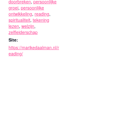
doorbreken
,
persoonlijke
groei
,
persoonlijke
ontwikkeling
,
reading
,
spiritualiteit
,
tekening
lezen
,
welzijn
,
zelfleiderschap
Site:
https://marikedaalman.nl/r
eading/