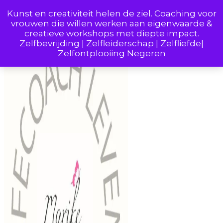
Skip to Content
Kunst en creativiteit helen de ziel. Coaching voor
vrouwen die willen werken aan eigenwaarde &
creatieve workshops met diepte impact.
Zelfbevrijding | Zelfleiderschap | Zelfliefde|
Zelfontplooiing
Negeren