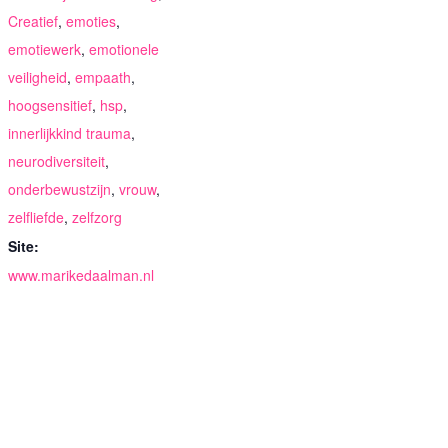
Creatief
,
emoties
,
emotiewerk
,
emotionele
veiligheid
,
empaath
,
hoogsensitief
,
hsp
,
innerlijkkind trauma
,
neurodiversiteit
,
onderbewustzijn
,
vrouw
,
zelfliefde
,
zelfzorg
Site:
www.marikedaalman.nl