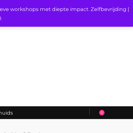
ieve workshops met diepte impact. Zelfbevrijding |
n
Project Borstverhalen Onderhuids
huids
0