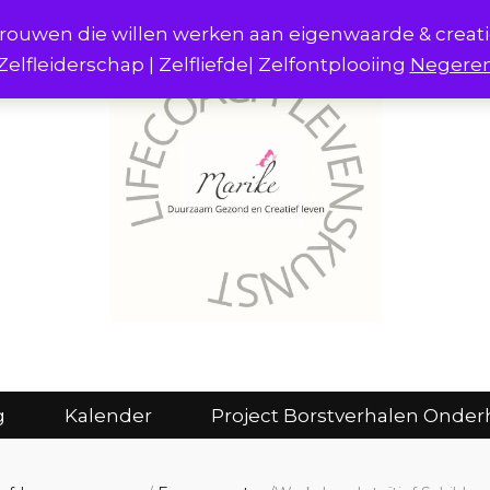
r vrouwen die willen werken aan eigenwaarde & creat
Zelfleiderschap | Zelfliefde| Zelfontplooiing
Negere
act
Consulten en coaching
Kalender
g
Kalender
Project Borstverhalen Onder