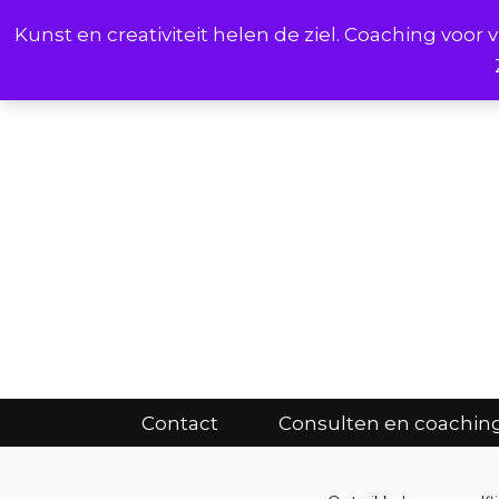
Kunst en creativiteit helen de ziel. Coaching voo
Cont
Contact
Consulten en coachin