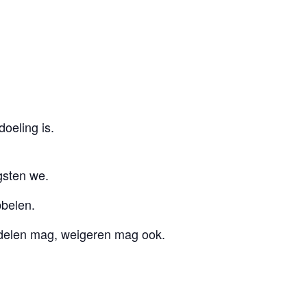
oeling is.
gsten we.
bbelen.
, delen mag, weigeren mag ook.