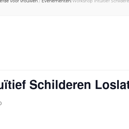
iefde voor vrouwen
/
Evenementen
/
Workshop Intuïtief Schilde
ïtief Schilderen Losl
0