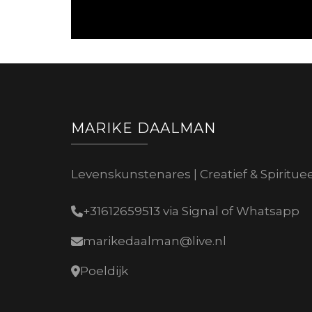
MARIKE DAALMAN
Levenskunstenares | Creatief & Spiritue
+31612659513 via Signal of Whatsapp
marikedaalman@live.nl
Poeldijk