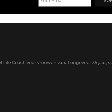
el Life Coach voor vrouwen vanaf ongeveer 35 jaar, s