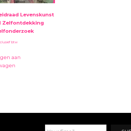
eidraad Levenskunst
 1 Zelfontdekking
elfonderzoek
clusief btw
gen aan
lwagen