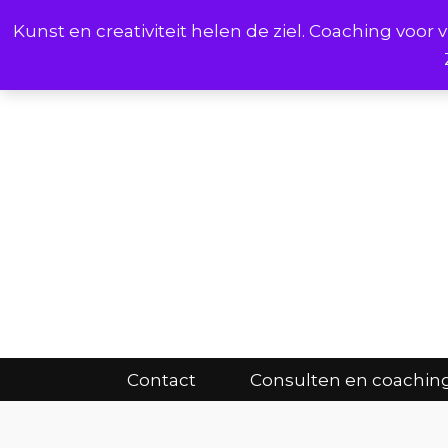
Kunst en creativiteit helen de ziel. Coaching voo
Cont
Contact
Consulten en coachin