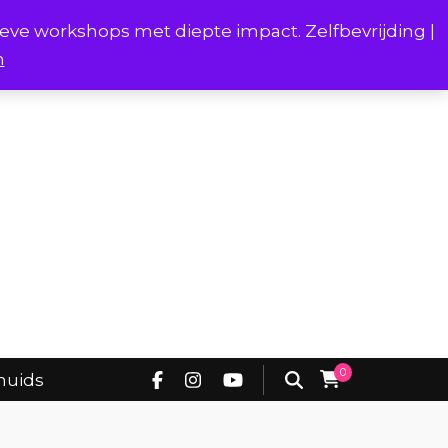
ieve workshops met diepte impact. Zelfbevrijding |
n
Project Borstverhalen Onderhuids
0
huids