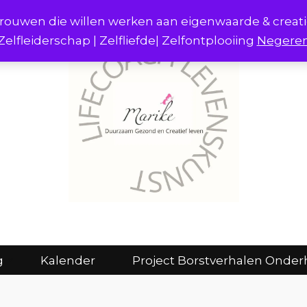
r vrouwen die willen werken aan eigenwaarde & creat
Zelfleiderschap | Zelfliefde| Zelfontplooiing
Negere
act
Consulten en coaching
Kalender
g
Kalender
Project Borstverhalen Onder