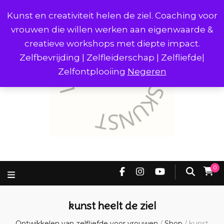
Kunst en creativiteit helen de ziel. Coaching voor
vrouwen die willen werken aan eigenwaarde &
creatieve workshops met diepte impact.
Zelfbevrijding | Zelfleiderschap | Zelfliefde|
Zelfontplooiing
Negeren
0
kunst heelt de ziel
Ontwikkelen van zelfliefde voor vrouwen
/
Shop
/
kunst