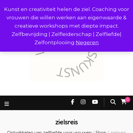
Kunst en creativiteit helen de ziel. Coaching voor
vrouwen die willen werken aan eigenwaarde &
creatieve workshops met diepte impact.
Zelfbevrijding | Zelfleiderschap | Zelfliefde|
Zelfontplooiing
Negeren
0
zielsreis
Ontwikkelen van zelfliefde voor vrouwen
/
Shop
/
zielsreis