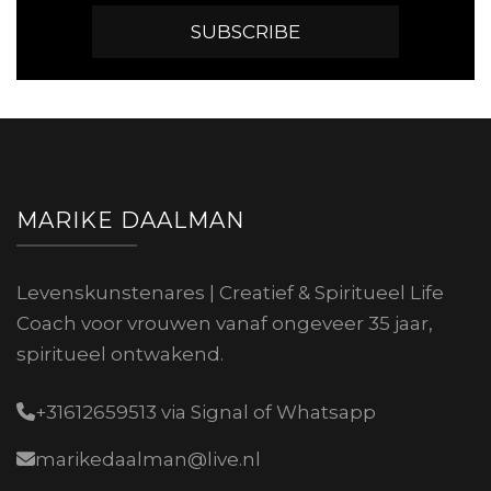
MARIKE DAALMAN
Levenskunstenares | Creatief & Spiritueel Life
Coach voor vrouwen vanaf ongeveer 35 jaar,
spiritueel ontwakend.
+31612659513 via Signal of Whatsapp
marikedaalman@live.nl