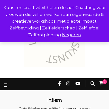
Kunst en creativiteit helen de ziel. Coaching voor
vrouwen die willen werken aan eigenwaarde &
creatieve workshops met diepte impact.
Zelfbevrijding | Zelfleiderschap | Zelfliefde|
Zelfontplooiing
Negeren
0
intiem
Ontwikkelen van zelfliefde voor vrouwen
/