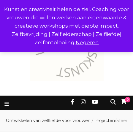
Kunst en creativiteit helen de ziel. Coaching voor
vrouwen die willen werken aan eigenwaarde &
creatieve workshops met diepte impact.
Zelfbevrijding | Zelfleiderschap | Zelfliefde|
Zelfontplooiing
Negeren
0
Ontwikkelen van zelfliefde voor vrouwen
/
Projecten
/
Sfeer