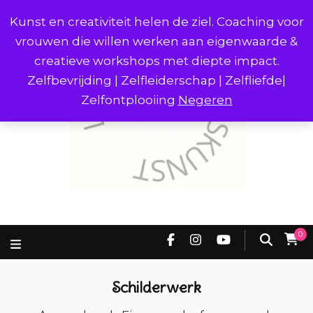
Kunst en creativiteit helen de ziel. Coaching voor
vrouwen die willen werken aan eigenwaarde &
creatieve workshops met diepte impact.
Zelfbevrijding | Zelfleiderschap | Zelfliefde|
Zelfontplooiing
Negeren
0
Schilderwerk