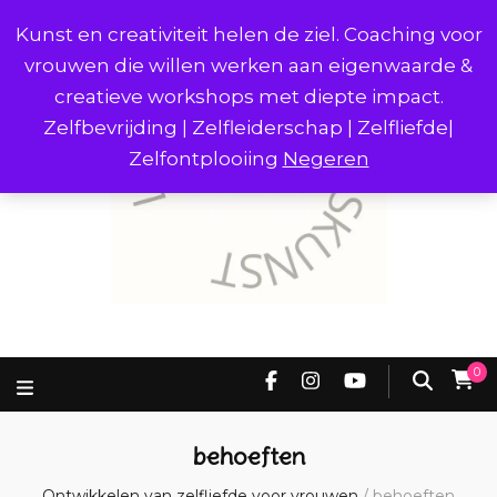
Kunst en creativiteit helen de ziel. Coaching voor
vrouwen die willen werken aan eigenwaarde &
creatieve workshops met diepte impact.
Zelfbevrijding | Zelfleiderschap | Zelfliefde|
Zelfontplooiing
Negeren
0
behoeften
Ontwikkelen van zelfliefde voor vrouwen
/
behoeften