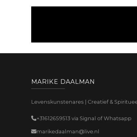
MARIKE DAALMAN
Levenskunstenares | Creatief & Spiritue
+31612659513 via Signal of Whatsapp
marikedaalman@live.nl