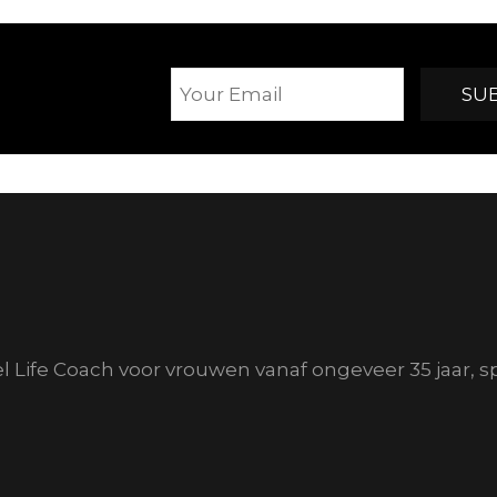
el Life Coach voor vrouwen vanaf ongeveer 35 jaar, s