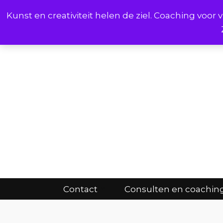
Kunst en creativiteit helen de ziel. Coaching voo
Cont
Contact
Consulten en coachin