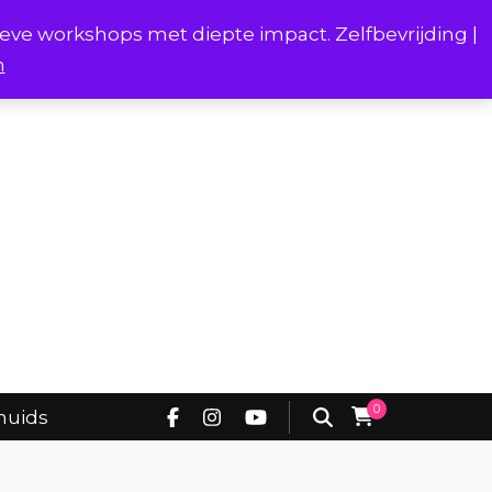
ieve workshops met diepte impact. Zelfbevrijding |
n
Project Borstverhalen Onderhuids
0
huids