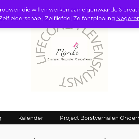
r vrouwen die willen werken aan eigenwaarde & creat
Zelfleiderschap | Zelfliefde| Zelfontplooiing
Negere
act
Consulten en coaching
Kalender
g
Kalender
Project Borstverhalen Onder