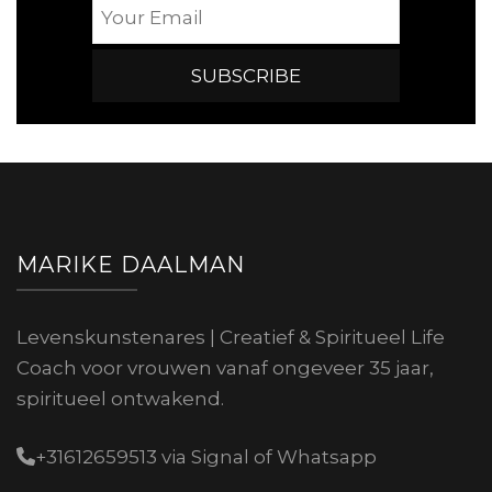
MARIKE DAALMAN
Levenskunstenares | Creatief & Spiritueel Life
Coach voor vrouwen vanaf ongeveer 35 jaar,
spiritueel ontwakend.
+31612659513 via Signal of Whatsapp