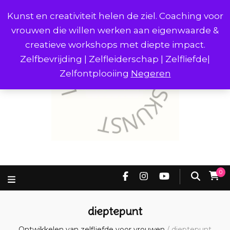
Kunst en creativiteit helen de ziel. Coaching voor
vrouwen die willen werken aan eigenwaarde &
creatieve workshops met diepte impact.
Zelfbevrijding | Zelfleiderschap | Zelfliefde|
Zelfontplooiing
Negeren
0
dieptepunt
Ontwikkelen van zelfliefde voor vrouwen
/
dieptepunt