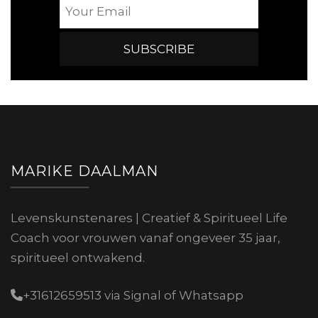
MARIKE DAALMAN
Levenskunstenares | Creatief & Spiritueel Life
Coach voor vrouwen vanaf ongeveer 35 jaar,
spiritueel ontwakend.
+31612659513 via Signal of Whatsapp