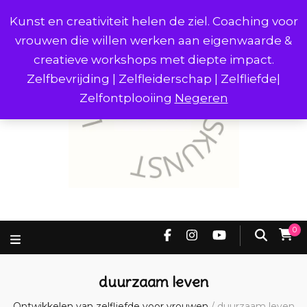
Kunst en creativiteit helen de ziel. Coaching voor
vrouwen die willen werken aan eigenwaarde &
creatieve workshops met diepte impact.
Zelfbevrijding | Zelfleiderschap | Zelfliefde|
Zelfontplooiing
Negeren
0
duurzaam leven
Ontwikkelen van zelfliefde voor vrouwen
/
duurzaam leven