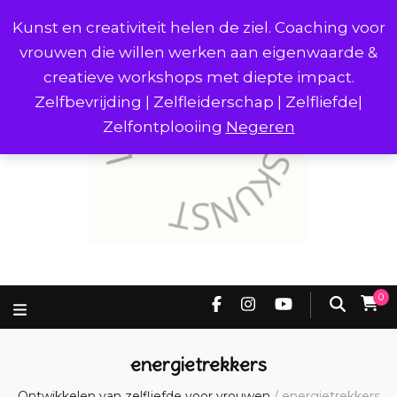
Kunst en creativiteit helen de ziel. Coaching voor
vrouwen die willen werken aan eigenwaarde &
creatieve workshops met diepte impact.
Zelfbevrijding | Zelfleiderschap | Zelfliefde|
Zelfontplooiing
Negeren
0
energietrekkers
Ontwikkelen van zelfliefde voor vrouwen
/
energietrekkers