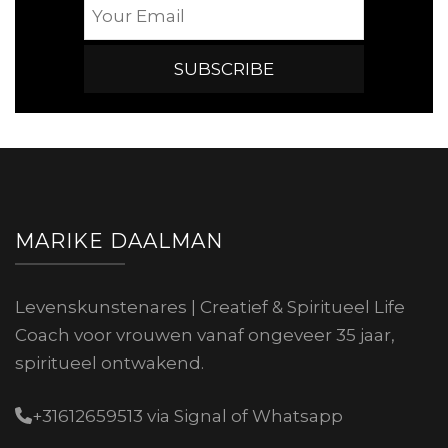
MARIKE DAALMAN
Levenskunstenares | Creatief & Spiritueel Life
Coach voor vrouwen vanaf ongeveer 35 jaar,
spiritueel ontwakend.
+31612659513 via Signal of Whatsapp