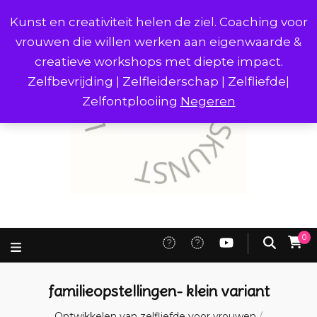
Kunst en creativiteit helen de ziel. Coaching voor
vrouwen die willen werken aan eigenwaarde &
creatieve workshops met diepte impact.
Zelfbevrijding | Zelfleiderschap | Zelfliefde|
Zelfontplooiing
Negeren
0
familieopstellingen- klein variant
Ontwikkelen van zelfliefde voor vrouwen
/