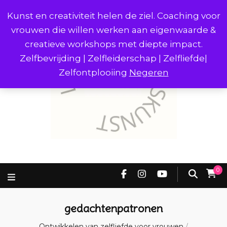
Kunst en creativiteit helen de ziel. Coaching voor
vrouwen die willen werken aan eigenwaarde &
creatieve workshops met diepte impact.
Zelfbevrijding | Zelfleiderschap | Zelfliefde|
Zelfontplooiing
Negeren
0
gedachtenpatronen
Ontwikkelen van zelfliefde voor vrouwen
/