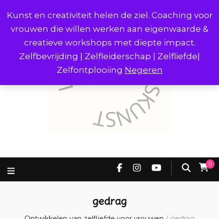
Kunst en creativiteit helen de ziel. Coaching voor
vrouwen die willen werken aan eigenwaarde &
creatieve workshops met diepte impact.
Zelfbevrijding | Zelfleiderschap | Zelfliefde|
Zelfontplooiing
Negeren
0
gedrag
Ontwikkelen van zelfliefde voor vrouwen
/
gedrag