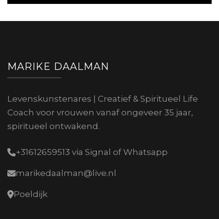
MARIKE DAALMAN
Levenskunstenares | Creatief & Spiritueel Life
Coach voor vrouwen vanaf ongeveer 35 jaar,
spiritueel ontwakend.
+31612659513 via Signal of Whatsapp
marikedaalman@live.nl
Poeldijk