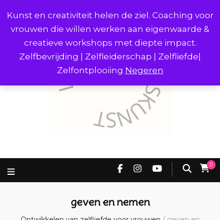
Kunst en creativiteit helen de ziel. Coaching voor
vrouwen die willen werken aan eigenwaarde &
creatieve workshops met diepte impact.
Zelfbevrijding | Zelfleiderschap | Zelfliefde|
Zelfontplooiing
Negeren
0
geven en nemen
Ontwikkelen van zelfliefde voor vrouwen
/
geven en