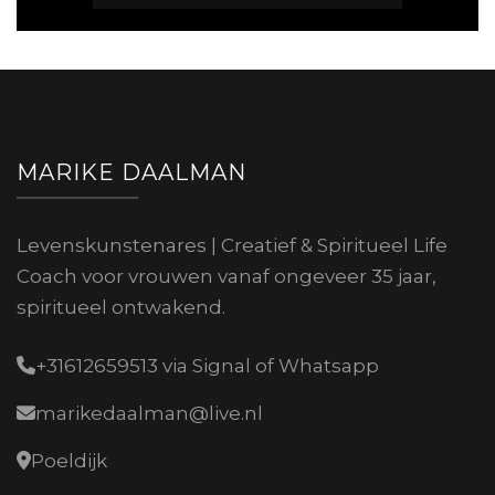
MARIKE DAALMAN
Levenskunstenares | Creatief & Spiritueel Life
Coach voor vrouwen vanaf ongeveer 35 jaar,
spiritueel ontwakend.
+31612659513 via Signal of Whatsapp
marikedaalman@live.nl
Poeldijk