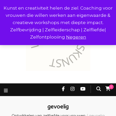
Kunst en creativiteit helen de ziel. Coaching voor
vrouwen die willen werken aan eigenwaarde &
creatieve workshops met diepte impact.
Zelfbevrijding | Zelfleiderschap | Zelfliefde|
Zelfontplooiing
Negeren
0
gevoelig
Ontwikkelen van zelfliefde voor vrouwen
/
gevoelig