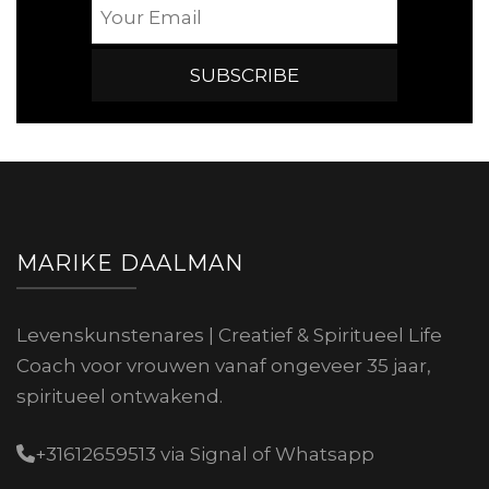
MARIKE DAALMAN
Levenskunstenares | Creatief & Spiritueel Life
Coach voor vrouwen vanaf ongeveer 35 jaar,
spiritueel ontwakend.
+31612659513 via Signal of Whatsapp