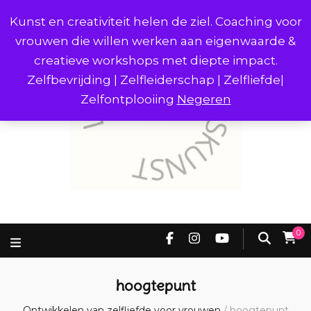
Kunst en creativiteit helen de ziel. Coaching voor
vrouwen die willen werken aan eigenwaarde &
creatieve workshops met diepte impact.
Zelfbevrijding | Zelfleiderschap | Zelfliefde|
Zelfontplooiing
Negeren
0
hoogtepunt
Ontwikkelen van zelfliefde voor vrouwen
/
hoogtepunt