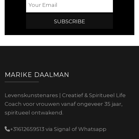
MARIKE DAALMAN
Levenskunstenares | Creatief & Spiritueel Life
Coach voor vrouwen vanaf ongeveer 35 jaar,
spiritueel ontwakend.
+31612659513 via Signal of Whatsapp