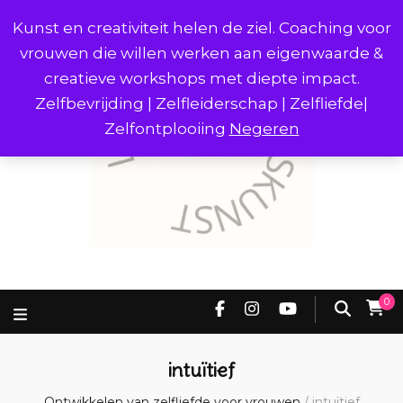
Kunst en creativiteit helen de ziel. Coaching voor
vrouwen die willen werken aan eigenwaarde &
creatieve workshops met diepte impact.
Zelfbevrijding | Zelfleiderschap | Zelfliefde|
Zelfontplooiing
Negeren
0
intuïtief
Ontwikkelen van zelfliefde voor vrouwen
/
intuïtief