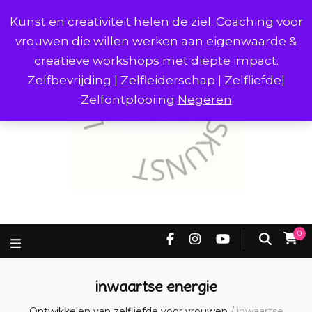
Kunst en creativiteit helen de ziel. Coaching voor
vrouwen die willen werken aan eigenwaarde &
creatieve workshops met diepte impact.
Zelfbevrijding | Zelfleiderschap | Zelfliefde|
Zelfontplooiing
Negeren
0
inwaartse energie
Ontwikkelen van zelfliefde voor vrouwen
/
inwaartse