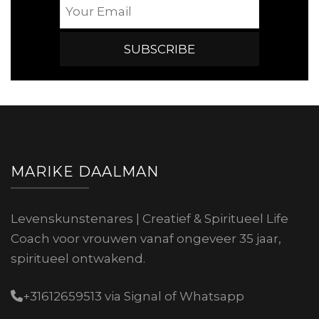
MARIKE DAALMAN
Levenskunstenares | Creatief & Spiritueel Life
Coach voor vrouwen vanaf ongeveer 35 jaar,
spiritueel ontwakend.
+31612659513 via Signal of Whatsapp