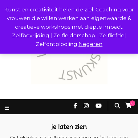
Kunst en creativiteit helen de ziel. Coaching voor
vrouwen die willen werken aan eigenwaarde &
creatieve workshops met diepte impact.
Zelfbevrijding | Zelfleiderschap | Zelfliefde|
Zelfontplooiing
Negeren
0
je laten zien
Ontwikkelen van zelfliefde voor vrouwen
/
je laten zien