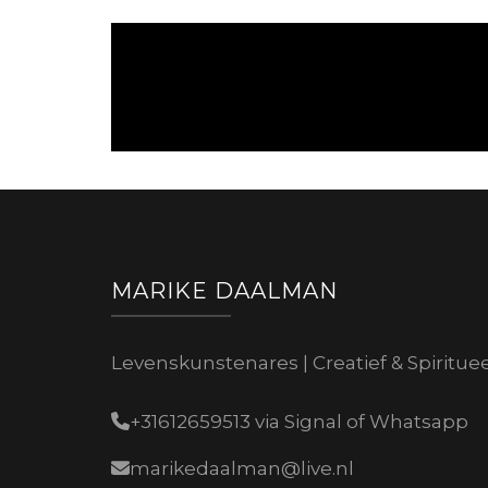
MARIKE DAALMAN
Levenskunstenares | Creatief & Spiritue
+31612659513 via Signal of Whatsapp
marikedaalman@live.nl