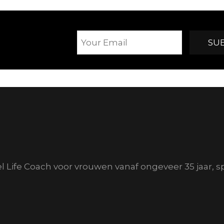
el Life Coach voor vrouwen vanaf ongeveer 35 jaar, s