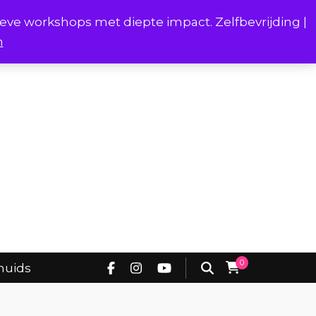
ieve workshops met diepte impact. Zelfbevrijding |
n
Project Borstverhalen Onderhuids
0
huids