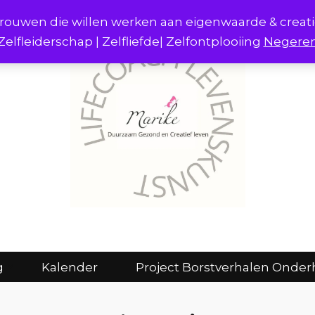
r vrouwen die willen werken aan eigenwaarde & creat
Zelfleiderschap | Zelfliefde| Zelfontplooiing
Negere
act
Consulten en coaching
Kalender
g
Kalender
Project Borstverhalen Onder