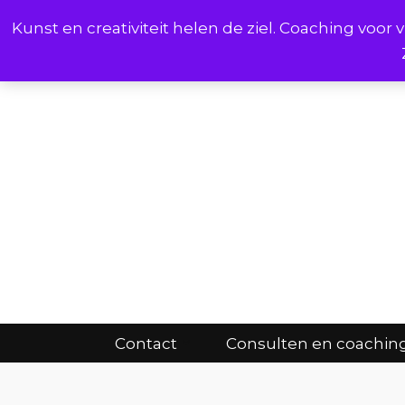
Kunst en creativiteit helen de ziel. Coaching voo
Cont
Contact
Consulten en coachin